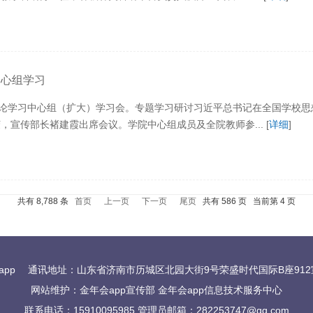
中心组学习
理论学习中心组（扩大）学习会。专题学习研讨习近平总书记在全国学校
宣传部长褚建霞出席会议。学院中心组成员及全院教师参... [
详细
]
共有 8,788 条
首页
上一页
下一页
尾页
共有 586 页 当前第 4 页
app
通讯地址：山东省济南市历城区北园大街9号荣盛时代国际B座912室 
网站维护：金年会app宣传部 金年会app信息技术服务中心
联系电话：15910095985 管理员邮箱：
282253747@qq.com