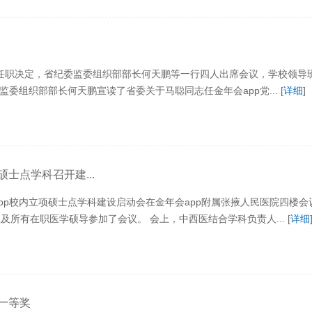
书记任职决定，省纪委监委组织部部长何天鹏等一行四人出席会议，学校领
组织部部长何天鹏宣读了省委关于马聪同志任金年会app党... [
详细
]
士点学科召开建...
pp校内立项硕士点学科建设启动会在金年会app附属张掖人民医院四楼
所有在职医学硕导参加了会议。 会上，中西医结合学科负责人... [
详细
一等奖