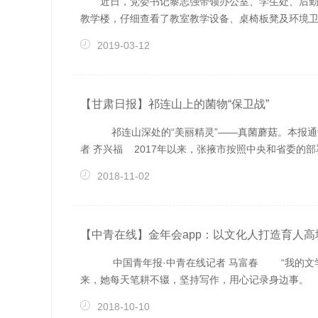
近日，党委书记黎志强带领办公室、学生处、后勤
教学楼，仔细查看了教室教学设备、桌椅板凳及环境卫生
2019-03-12
【甘肃日报】祁连山上的菌物“保卫战”
祁连山深处的“美丽精灵”——真菌蘑菇。本报通
者 齐兴福 2017年以来，张掖市按照中央和省委的部
2018-11-02
【中青在线】金年会app：以文化人打造育人高
中国青年报·中青在线记者 马富春 “我的文学
来，她每天笔耕不辍，坚持写作，用心记录身边事。 在
2018-10-10