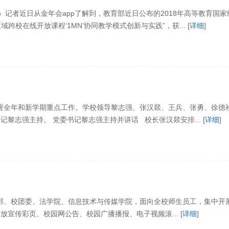
）记者近日从金年会app了解到，教育部近日公布的2018年高等教育国
跨校在线开放课程‘1MN’协同教学模式创新与实践”，获... [
详细
]
排部署全年和新学期重点工作。学校领导黎志强、张汉燚、王兵、张勇、徐
黎志强主持。 党委书记黎志强主持并讲话 校长张汉燚安排... [
详细
]
传部、校团委、法学院、信息技术与传媒学院，面向全校师生员工，集中开
放宣传彩页、校园网公告、校园广播播报、电子视频滚... [
详细
]