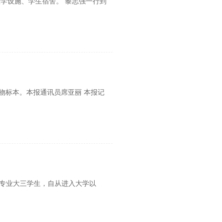
学设施、学生宿舍。 黎志强一行到
物标本。本报通讯员席亚丽 本报记
学专业大三学生，自从进入大学以