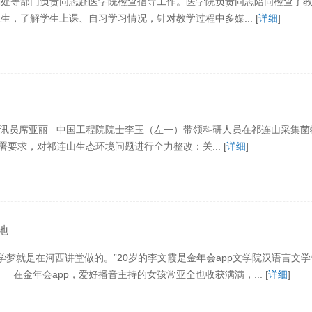
处等部门负责同志赴医学院检查指导工作。医学院负责同志陪同检查了教
，了解学生上课、自习学习情况，针对教学过程中多媒... [
详细
]
讯员席亚丽 中国工程院院士李玉（左一）带领科研人员在祁连山采集菌
署要求，对祁连山生态环境问题进行全力整改：关... [
详细
]
地
梦就是在河西讲堂做的。”20岁的李文霞是金年会app文学院汉语言文
金年会app，爱好播音主持的女孩常亚全也收获满满，... [
详细
]