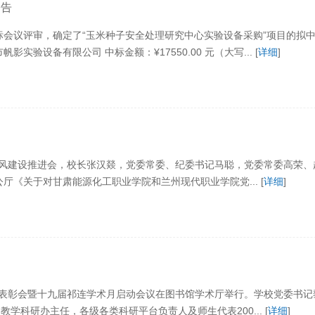
公告
开招标会议评审，确定了“玉米种子安全处理研究中心实验设备采购”项目的拟
验设备有限公司 中标金额：¥17550.00 元（大写... [
详细
]
作风建设推进会，校长张汉燚，党委常委、纪委书记马聪，党委常委高荣
厅《关于对甘肃能源化工职业学院和兰州现代职业学院党... [
详细
]
结表彰会暨十九届祁连学术月启动会议在图书馆学术厅举行。学校党委书
科研办主任，各级各类科研平台负责人及师生代表200... [
详细
]