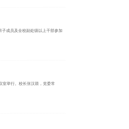
导班子成员及全校副处级以上干部参加
会议室举行。校长张汉燚，党委常
]