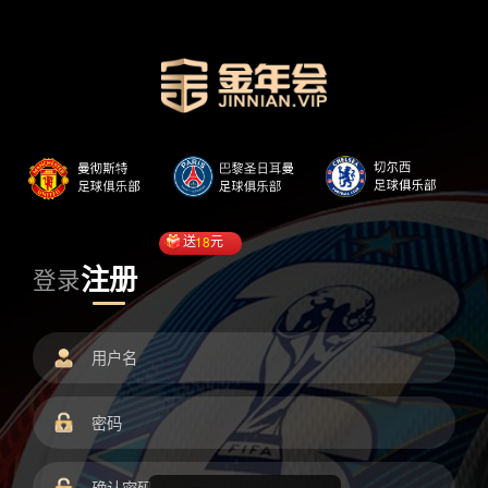
送
18
元
注册
登录