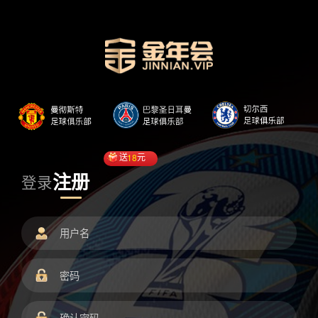
送
18
元
注册
登录