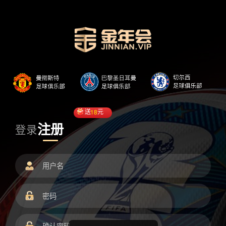
送
18
元
注册
登录