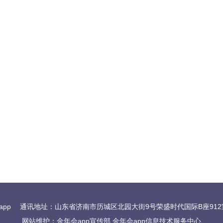
app
通讯地址：山东省济南市历城区北园大街9号荣盛时代国际B座912室 
网站维护：金年会app宣传部 金年会app信息技术服务中心