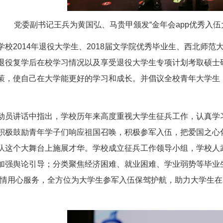
党委副书记王兵为黄国弘、马贵甲颁发“金年会app优秀入伍大
学校2014年退役大学生、2018届文学院优秀毕业生、西北师范大学
退役复学后在校学习情况以及享受退役大学生专项计划考
策，使自己在大学能更好的学习和成长。并倡议全校青年大学生
动员讲话中指出，学校历年来高度重视大学生征兵工作，认真学习落实习近
积极鼓励青年学子们响应祖国召唤，积极参军入伍，把爱国之心
队这个大舞台上施展才华。学校成立征兵工作领导小组，学校人
加强舆论引导；分类聚焦经济困难、就业困难、学业弱势等毕业生群
用情用心服务，全方位为大学生参军入伍保驾护航，助力大学生