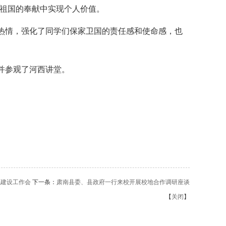
，在为祖国的奉献中实现个人价值。
们参军入伍的热情，强化了同学们保家卫国的责任感和使命感，也
并参观了河西讲堂。
风建设工作会
下一条：
肃南县委、县政府一行来校开展校地合作调研座谈
【
关闭
】