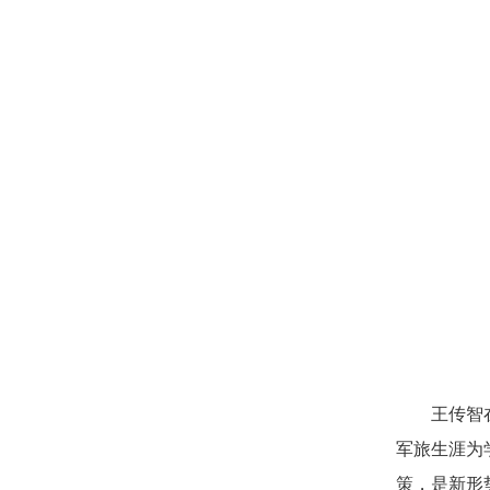
王传智
军旅生涯为
策，是新形