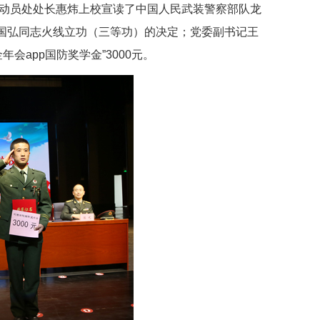
区动员处处长惠炜上校宣读了中国人民武装警察部队龙
批准黄国弘同志火线立功（三等功）的决定；党委副书记王
会app国防奖学金”3000元。