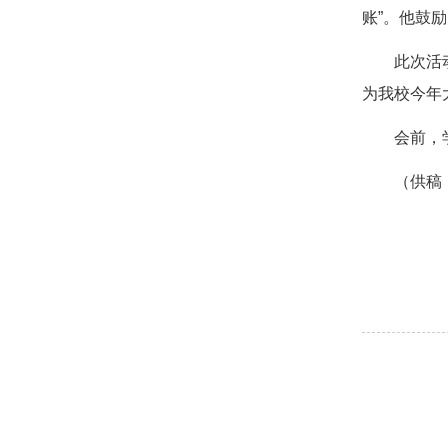
账”。他鼓励
此次活动
为我校今年
会前，
（供稿