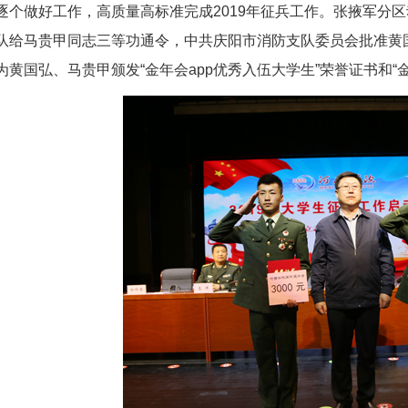
逐个做好工作，高质量高标准完成2019年征兵工作。张掖军分
队给马贵甲同志三等功通令，中共庆阳市消防支队委员会
黄国弘、马贵甲颁发“金年会app优秀入伍大学生”荣誉证书和“金年