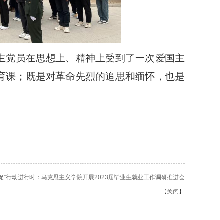
生党员在思想上、精神上受到了一次爱国主
育课；既是对革命先烈的追思和缅怀，也是
三促”行动进行时：马克思主义学院开展2023届毕业生就业工作调研推进会
【
关闭
】