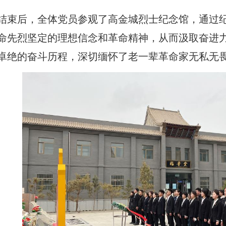
结束后，全体党员参观了高金城烈士纪念馆，通过
命先烈坚定的理想信念和革命精神，从而汲取奋进力
卓绝的奋斗历程，深切缅怀了老一辈革命家无私无