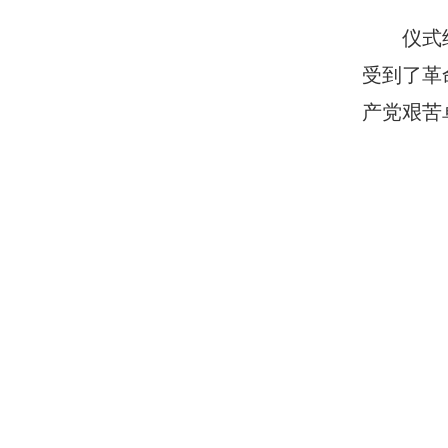
仪式
受到了革
产党艰苦