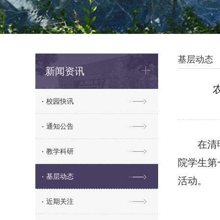
基层动态
新闻资讯
校园快讯
通知公告
在清
教学科研
院学生第
基层动态
活动。
近期关注