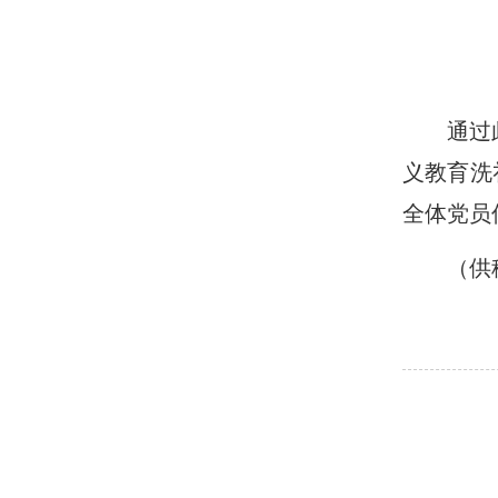
通过
义教育洗
全体党员
（供