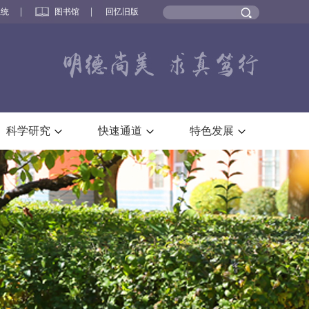
系统
图书馆
回忆旧版
科学研究
快速通道
特色发展