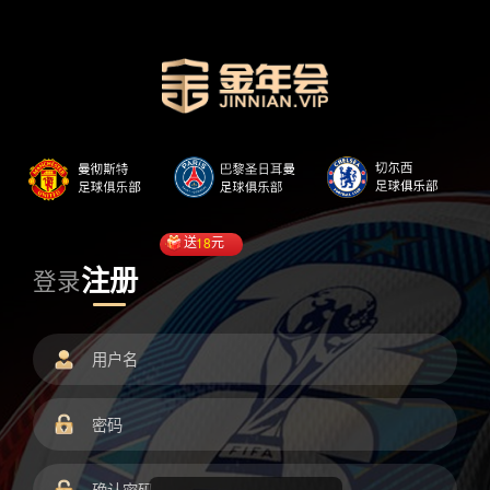
送
18
元
注册
登录